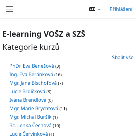
Přejít k hlavnímu obsahu
Přihlášení
Boční panel
E-learning VOŠZ a SZŠ
Kategorie kurzů
Sbalit vše
PhDr. Eva Benešová
(3)
Ing. Eva Beránková
(16)
Mgr. Jana Bischofová
(7)
Lucie Brdičková
(3)
Ivana Brendlová
(6)
Mgr. Marie Brychtová
(11)
Mgr. Michal Buršík
(1)
Bc. Lenka Čechová
(10)
Lucie Červinková
(1)