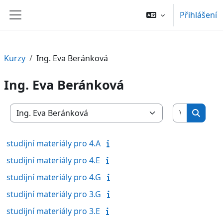
Přejít k hlavnímu obsahu
Přihlášení
Boční panel
Kurzy
Ing. Eva Beránková
Ing. Eva Beránková
Vyhledat 
Kategorie kurzů
Vyhled
studijní materiály pro 4.A
studijní materiály pro 4.E
studijní materiály pro 4.G
studijní materiály pro 3.G
studijní materiály pro 3.E