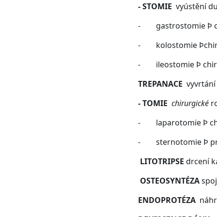
- STOMIE
vyústění d
- gastrostomie Þ ch
- kolostomie Þchirur
- ileostomie Þ chiru
TREPANACE
vyvrtání
- TOMIE
chirurgické
ro
- laparotomie Þ chir
- sternotomie Þ pro
LITOTRIPSE
drcení 
OSTEOSYNTÉZA
spoj
ENDOPROTÉZA
náhr