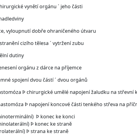
irurgické vynětí orgánu ´ jeho části
nadledviny
ce, vyloupnutí dobře ohraničeného útvaru
tranění cizího tělesa ´ vytržení zubu
lní dutiny
nesení orgánu z dárce na příjemce
mné spojení dvou částí ´ dvou orgánů
omóza Þ chirurgické umělé napojení žaludku na střevní k
tomóza Þ napojení koncové části tenkého střeva na příčn
minoterminální) Þ konec ke konci
minolaterální) Þ konec ke straně
erolaterální) Þ strana ke straně