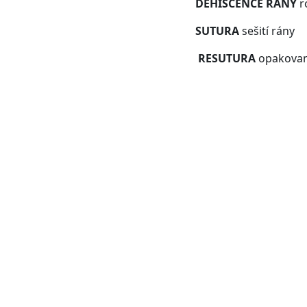
DEHISCENCE RÁNY
r
SUTURA
sešití rány
RESUTURA
opakované