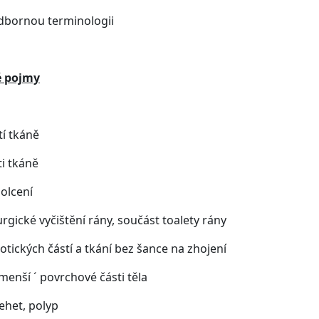
odbornou terminologii
é pojmy
tí tkáně
ti tkáně
polcení
rgické vyčištění rány, součást toalety rány
ckých částí a tkání bez šance na zhojení
enší ´ povrchové části těla
ehet, polyp