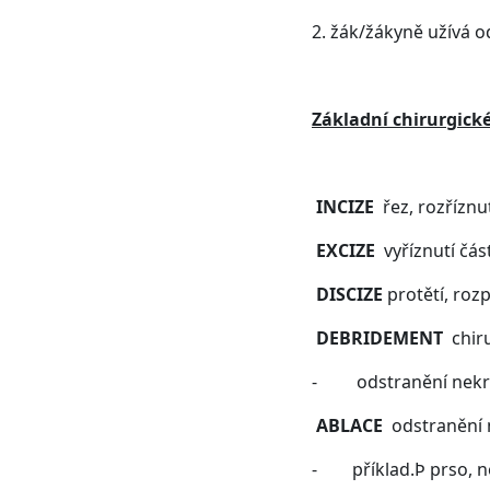
2. žák/žákyně užívá 
Základní chirurgick
INCIZE
řez, rozříznu
EXCIZE
vyříznutí čás
DISCIZE
protětí, roz
DEBRIDEMENT
chiru
- odstranění nekroti
ABLACE
odstranění m
- příklad.Þ prso, n