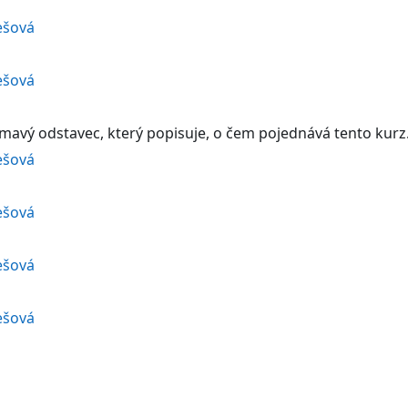
ešová
ešová
ímavý odstavec, který popisuje, o čem pojednává tento kurz
ešová
ešová
ešová
ešová