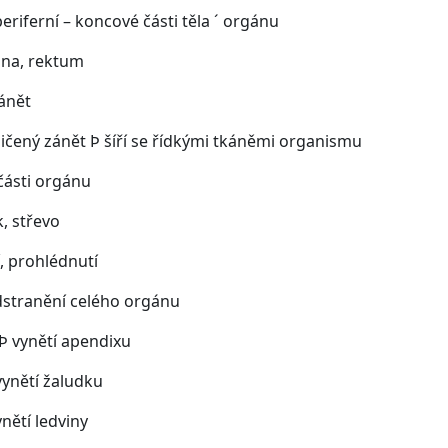
riferní – koncové části těla ´ orgánu
na, rektum
ánět
čený zánět Þ šíří se řídkými tkáněmi organismu
části orgánu
, střevo
 prohlédnutí
dstranění celého orgánu
vynětí apendixu
ynětí žaludku
ětí ledviny