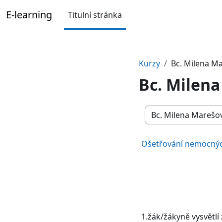
Přejít k hlavnímu obsahu
E-learning
Titulní stránka
Kurzy
Bc. Milena M
Bc. Milen
Kategorie kurzů
Ošetřování nemocných
1.žák/žákyně vysvětlí