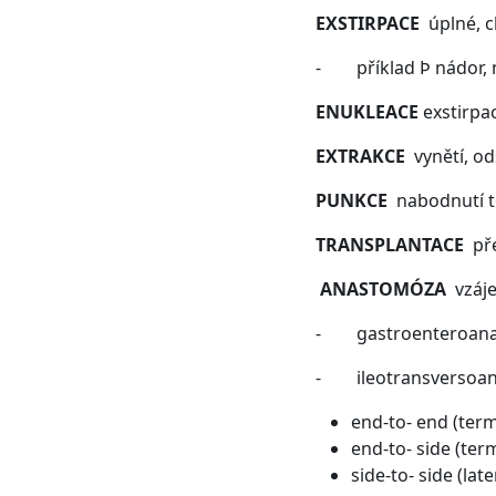
EXSTIRPACE
úplné, ch
- příklad Þ nádor, 
ENUKLEACE
exstirpa
EXTRAKCE
vynětí, ods
PUNKCE
nabodnutí tě
TRANSPLANTACE
pře
ANASTOMÓZA
vzáje
- gastroenteroanast
- ileotransversoanas
end-to- end (ter
end-to- side (ter
side-to- side (lat