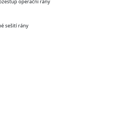
ozestup operační rány
 sešití rány