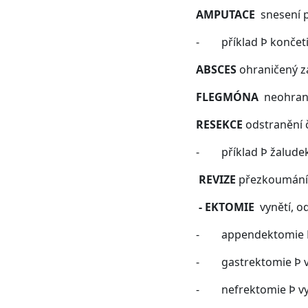
AMPUTACE
snesení pe
- příklad Þ končeti
ABSCES
ohraničený z
FLEGMÓNA
neohrani
RESEKCE
odstranění 
- příklad Þ žaludek
REVIZE
přezkoumání,
- EKTOMIE
vynětí, o
- appendektomie Þ 
- gastrektomie Þ v
- nefrektomie Þ vyn