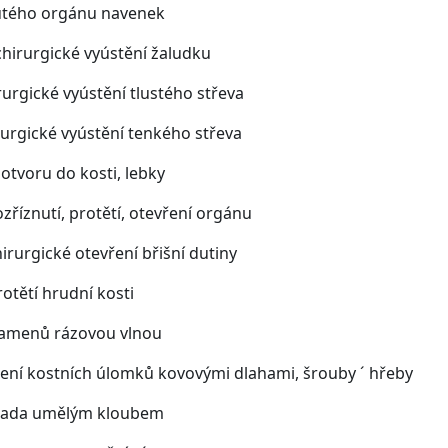
utého orgánu navenek
irurgické vyústění žaludku
gické vyústění tlustého střeva
rgické vyústění tenkého střeva
 otvoru do kosti, lebky
zříznutí, protětí, otevření orgánu
urgické otevření břišní dutiny
tětí hrudní kosti
kamenů rázovou vlnou
ení kostních úlomků kovovými dlahami, šrouby ´ hřeby
ada umělým kloubem