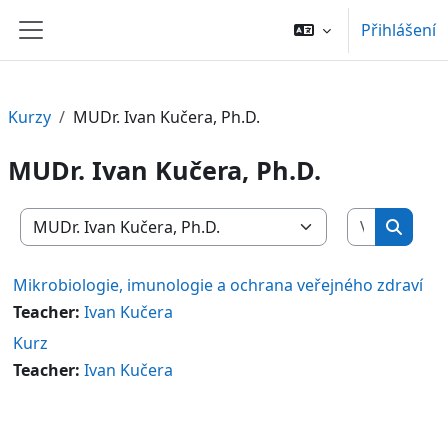
Přejít k hlavnímu obsahu
Přihlášení
Boční panel
Kurzy
MUDr. Ivan Kučera, Ph.D.
MUDr. Ivan Kučera, Ph.D.
Vyhledat 
Kategorie kurzů
Vyhled
Mikrobiologie, imunologie a ochrana veřejného zdraví
Teacher:
Ivan Kučera
Kurz
Teacher:
Ivan Kučera