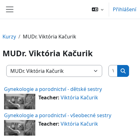
Přejít k hlavnímu obsahu
Přihlášení
Boční panel
Kurzy
MUDr. Viktória Kačurik
MUDr. Viktória Kačurik
Vyhledat 
Kategorie kurzů
Vyhled
Gynekologie a porodnictví - dětské sestry
Teacher:
Viktória Kačurik
Gynekologie a porodnictví - všeobecné sestry
Teacher:
Viktória Kačurik