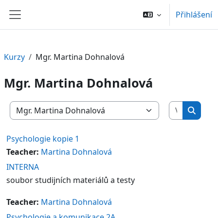
Přejít k hlavnímu obsahu
Přihlášení
Boční panel
Kurzy
Mgr. Martina Dohnalová
Mgr. Martina Dohnalová
Vyhledat 
Kategorie kurzů
Vyhled
Psychologie kopie 1
Teacher:
Martina Dohnalová
INTERNA
soubor studijních materiálů a testy
Teacher:
Martina Dohnalová
Psychologie a komunikace 2A