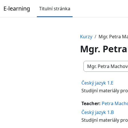
Přejít k hlavnímu obsahu
E-learning
Titulní stránka
Kurzy
Mgr. Petra M
Mgr. Petr
Kategorie kurzů
Český jazyk 1.E
Studijní materiály pro
Teacher:
Petra Mach
Český jazyk 1.B
Studijní materiály pro