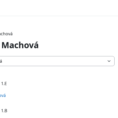
achová
a Machová
 1.E
ová
 1.B