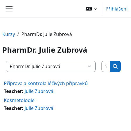
Přejít k hlavnímu obsahu
Přihlášení
Boční panel
Kurzy
PharmDr. Julie Zubrová
PharmDr. Julie Zubrová
Vyhledat 
Kategorie kurzů
Vyhled
Příprava a kontrola léčivých přípravků
Teacher:
Julie Zubrová
Kosmetologie
Teacher:
Julie Zubrová