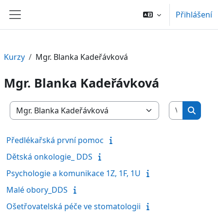
Přejít k hlavnímu obsahu
Přihlášení
Boční panel
Kurzy
Mgr. Blanka Kadeřávková
Mgr. Blanka Kadeřávková
Vyhledat 
Kategorie kurzů
Vyhled
Předlékařská první pomoc
Dětská onkologie_ DDS
Psychologie a komunikace 1Z, 1F, 1U
Malé obory_DDS
Ošetřovatelská péče ve stomatologii