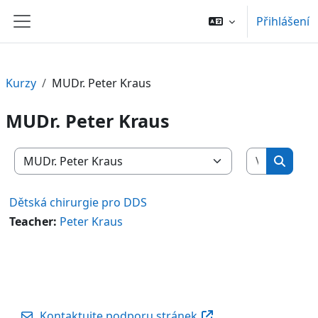
Přejít k hlavnímu obsahu
Přihlášení
Boční panel
Kurzy
MUDr. Peter Kraus
MUDr. Peter Kraus
Vyhledat 
Kategorie kurzů
Vyhled
Dětská chirurgie pro DDS
Teacher:
Peter Kraus
Kontaktujte podporu stránek