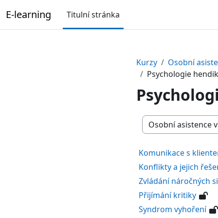
Přejít k hlavnímu obsahu
E-learning
Titulní stránka
Kurzy
Osobní asist
Psychologie hendi
Psycholog
Kategorie kurzů
Komunikace s klient
Konflikty a jejich řeše
Zvládání náročných si
Přijímání kritiky
Syndrom vyhoření