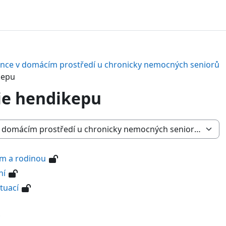
ence v domácím prostředí u chronicky nemocných seniorů
kepu
ie hendikepu
em a rodinou
ní
tuací