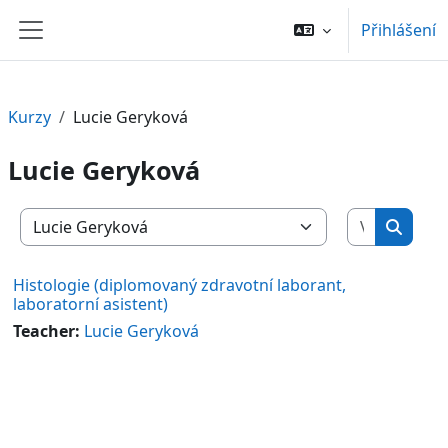
Přejít k hlavnímu obsahu
Přihlášení
Boční panel
Kurzy
Lucie Geryková
Lucie Geryková
Vyhledat 
Kategorie kurzů
Vyhled
Histologie (diplomovaný zdravotní laborant,
laboratorní asistent)
Teacher:
Lucie Geryková