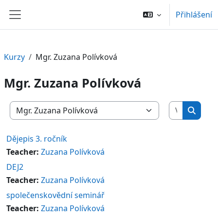
Přejít k hlavnímu obsahu
Přihlášení
Boční panel
Kurzy
Mgr. Zuzana Polívková
Mgr. Zuzana Polívková
Vyhledat 
Kategorie kurzů
Vyhled
Dějepis 3. ročník
Teacher:
Zuzana Polívková
DEJ2
Teacher:
Zuzana Polívková
společenskovědní seminář
Teacher:
Zuzana Polívková