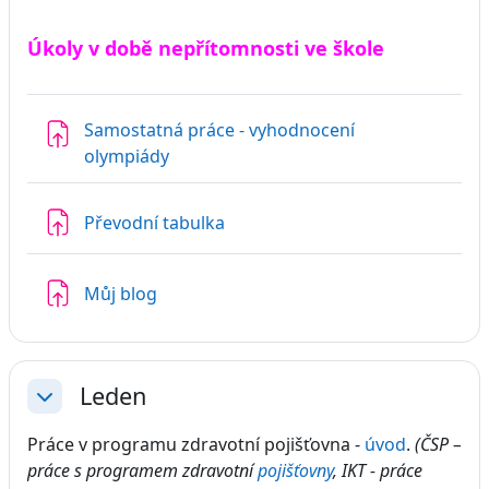
Úkoly v době nepřítomnosti ve škole
Samostatná práce - vyhodnocení
Úkol
olympiády
Úkol
Převodní tabulka
Úkol
Můj blog
Leden
Sbalit
Práce v programu zdravotní pojišťovna -
úvod
.
(ČSP –
práce s programem zdravotní
pojišťovny
, IKT - práce