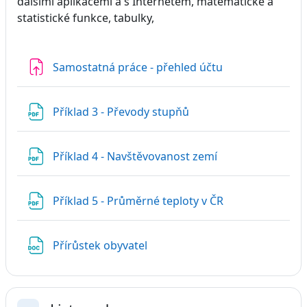
dalšími aplikacemi a s Internetem, matematické a
statistické funkce, tabulky,
Úkol
Samostatná práce - přehled účtu
Soubor
Příklad 3 - Převody stupňů
Soubor
Příklad 4 - Navštěvovanost zemí
Soubor
Příklad 5 - Průměrné teploty v ČR
Soubor
Přírůstek obyvatel