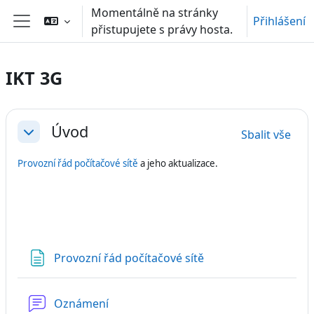
Přejít k hlavnímu obsahu
Momentálně na stránky
Přihlášení
přistupujete s právy hosta.
Boční panel
IKT 3G
Osnova sekce
Úvod
Sbalit vše
Sbalit
Provozní řád počítačové sítě
a jeho aktualizace.
Stránka
Provozní řád počítačové sítě
Fórum
Oznámení