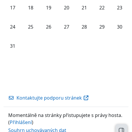
Žádné události, pondělí, 17. srpna
Žádné události, úterý, 18. srpna
Žádné události, středa, 19. srpna
Žádné události, čtvrtek, 20. srp
Žádné události, pátek, 
Žádné události,
Žádné u
17
18
19
20
21
22
23
Žádné události, pondělí, 24. srpna
Žádné události, úterý, 25. srpna
Žádné události, středa, 26. srpna
Žádné události, čtvrtek, 27. srp
Žádné události, pátek, 
Žádné události,
Žádné u
24
25
26
27
28
29
30
Žádné události, pondělí, 31. srpna
31
Kontaktujte podporu stránek
Momentálně na stránky přistupujete s právy hosta.
(
Přihlášení
)
Souhrn uchovávaných dat
Otev