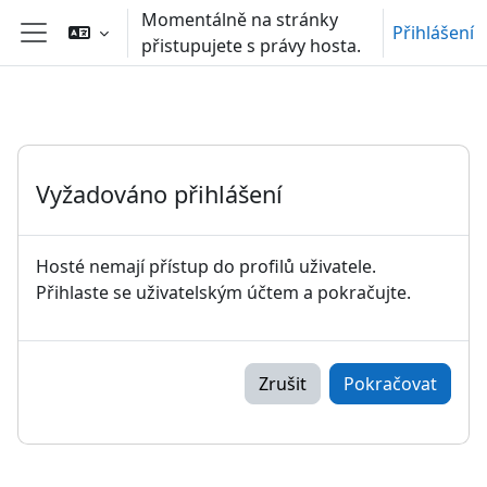
Přejít k hlavnímu obsahu
Momentálně na stránky
Přihlášení
přistupujete s právy hosta.
Boční panel
Vyžadováno přihlášení
Hosté nemají přístup do profilů uživatele.
Přihlaste se uživatelským účtem a pokračujte.
Zrušit
Pokračovat