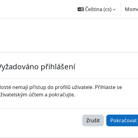
Čeština ‎(cs)‎
Momen
Vyžadováno přihlášení
osté nemají přístup do profilů uživatele. Přihlaste se
živatelským účtem a pokračujte.
Zrušit
Pokračovat