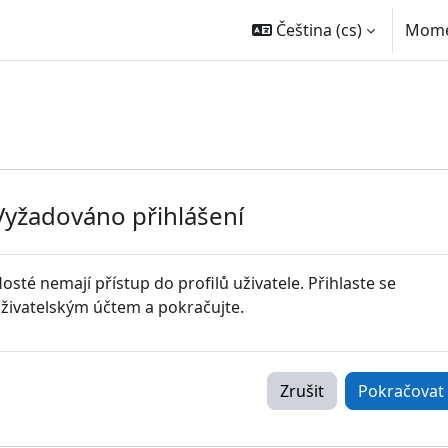
Čeština ‎(cs)‎
Momen
Vyžadováno přihlášení
osté nemají přístup do profilů uživatele. Přihlaste se
živatelským účtem a pokračujte.
Zrušit
Pokračovat