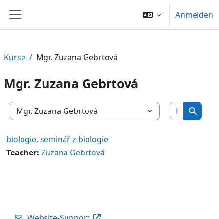
Zum Hauptinhalt
Anmelden
Website-Übersicht
Kurse
Mgr. Zuzana Gebrtová
Mgr. Zuzana Gebrtová
Kurse su
Kursbereiche
Kurse 
biologie, seminář z biologie
Teacher:
Zuzana Gebrtová
Website-Support