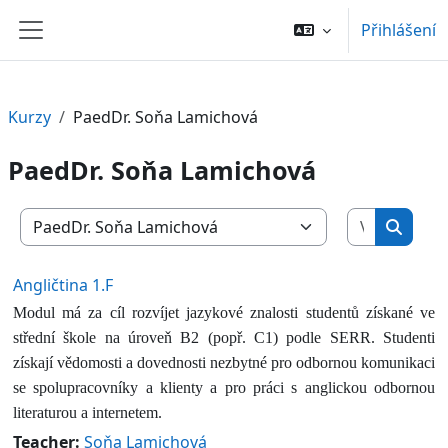
Přejít k hlavnímu obsahu
Přihlášení
Boční panel
Kurzy
PaedDr. Soňa Lamichová
PaedDr. Soňa Lamichová
Vyhledat 
Kategorie kurzů
Vyhled
Angličtina 1.F
Modul má za cíl rozvíjet jazykové znalosti studentů získané ve
střední škole na úroveň B2 (popř. C1) podle SERR. Studenti
získají vědomosti a dovednosti nezbytné pro odbornou komunikaci
se spolupracovníky a klienty a pro práci s anglickou odbornou
literaturou a internetem.
Teacher:
Soňa Lamichová