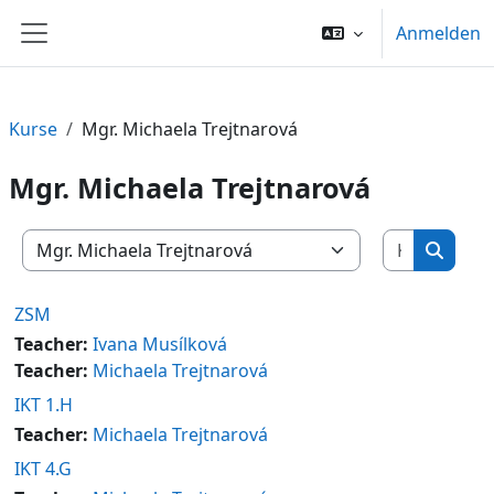
Zum Hauptinhalt
Anmelden
Website-Übersicht
Kurse
Mgr. Michaela Trejtnarová
Mgr. Michaela Trejtnarová
Kurse su
Kursbereiche
Kurse 
ZSM
Teacher:
Ivana Musílková
Teacher:
Michaela Trejtnarová
IKT 1.H
Teacher:
Michaela Trejtnarová
IKT 4.G