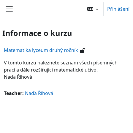
Přejít k hlavnímu obsahu
Přihlášení
Boční panel
Informace o kurzu
Matematika lyceum druhý ročník
V tomto kurzu naleznete seznam všech písemných
prací a dále rozšiřující matematické učivo.
Naďa Říhová
Teacher:
Naďa Říhová