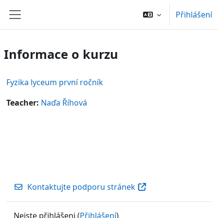
Přejít k hlavnímu obsahu
Přihlášení
Boční panel
Informace o kurzu
Fyzika lyceum první ročník
Teacher:
Naďa Říhová
Kontaktujte podporu stránek
Nejste přihlášeni (
Přihlášení
)