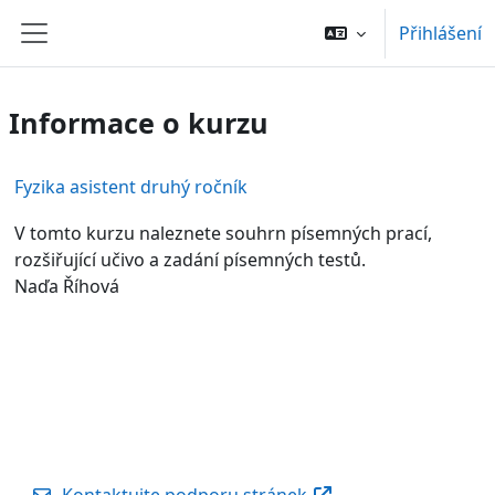
Přejít k hlavnímu obsahu
Přihlášení
Boční panel
Informace o kurzu
Fyzika asistent druhý ročník
V tomto kurzu naleznete souhrn písemných prací,
rozšiřující učivo a zadání písemných testů.
Naďa Říhová