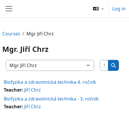
Skip to main content
Log in
Side panel
Courses
Mgr. Jiří Chrz
Mgr. Jiří Chrz
Search c
Course categories
Search
Biofyzika a zdravotnická technika 4. ročník
Teacher:
Jiří Chrz
Biofyzika a zdravotnická technika - 3. ročník
Teacher:
Jiří Chrz