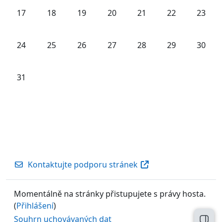
Žádné události, pondělí, 17. srpna
Žádné události, úterý, 18. srpna
Žádné události, středa, 19. srpna
Žádné události, čtvrtek, 20. srp
Žádné události, pátek, 
Žádné události,
Žádné u
17
18
19
20
21
22
23
Žádné události, pondělí, 24. srpna
Žádné události, úterý, 25. srpna
Žádné události, středa, 26. srpna
Žádné události, čtvrtek, 27. srp
Žádné události, pátek, 
Žádné události,
Žádné u
24
25
26
27
28
29
30
Žádné události, pondělí, 31. srpna
31
Kontaktujte podporu stránek
Momentálně na stránky přistupujete s právy hosta.
(
Přihlášení
)
Souhrn uchovávaných dat
Otev