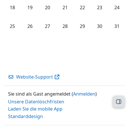
Keine Termine, Montag, 18. Mai
Keine Termine, Dienstag, 19. Mai
Keine Termine, Mittwoch, 20. Mai
Keine Termine, Donnerstag, 21.
Keine Termine, Freitag,
Keine Termine, 
Keine T
18
19
20
21
22
23
24
Keine Termine, Montag, 25. Mai
Keine Termine, Dienstag, 26. Mai
Keine Termine, Mittwoch, 27. Mai
Keine Termine, Donnerstag, 28.
Keine Termine, Freitag,
Keine Termine, 
Keine T
25
26
27
28
29
30
31
Website-Support
Sie sind als Gast angemeldet (
Anmelden
)
Unsere Datenlöschfristen
Block
Laden Sie die mobile App
Standarddesign