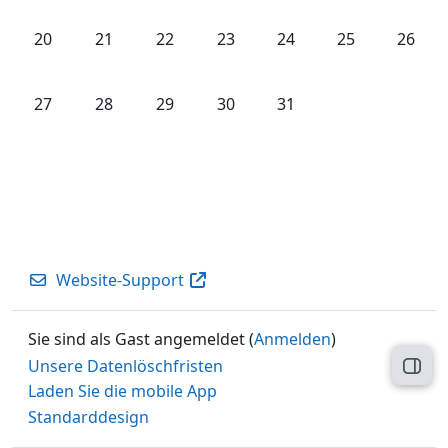
Keine Termine, Montag, 20. Oktober
Keine Termine, Dienstag, 21. Oktober
Keine Termine, Mittwoch, 22. Oktober
Keine Termine, Donnerstag, 23
Keine Termine, Freitag,
Keine Termine,
Keine T
20
21
22
23
24
25
26
Keine Termine, Montag, 27. Oktober
Keine Termine, Dienstag, 28. Oktober
Keine Termine, Mittwoch, 29. Oktober
Keine Termine, Donnerstag, 30
Keine Termine, Freitag,
27
28
29
30
31
Website-Support
Sie sind als Gast angemeldet (
Anmelden
)
Unsere Datenlöschfristen
Block
Laden Sie die mobile App
Standarddesign