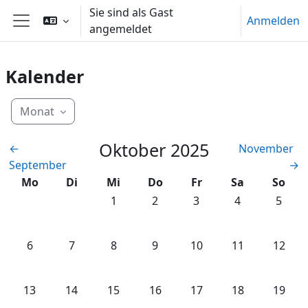
Zum Hauptinhalt
Sie sind als Gast
Anmelden
angemeldet
Website-Übersicht
Kalender
Monat
Oktober 2025
←
November
September
→
Montag
Dienstag
Mittwoch
Donnerstag
Freitag
Samstag
Sonnt
Mo
Di
Mi
Do
Fr
Sa
So
Keine Termine, Mittwoch, 1. Oktober
Keine Termine, Donnerstag, 2.
Keine Termine, Freitag,
Keine Termine,
Keine T
1
2
3
4
5
Keine Termine, Montag, 6. Oktober
Keine Termine, Dienstag, 7. Oktober
Keine Termine, Mittwoch, 8. Oktober
Keine Termine, Donnerstag, 9.
Keine Termine, Freitag,
Keine Termine,
Keine T
6
7
8
9
10
11
12
Keine Termine, Montag, 13. Oktober
Keine Termine, Dienstag, 14. Oktober
Keine Termine, Mittwoch, 15. Oktober
Keine Termine, Donnerstag, 16
Keine Termine, Freitag,
Keine Termine,
Keine T
13
14
15
16
17
18
19